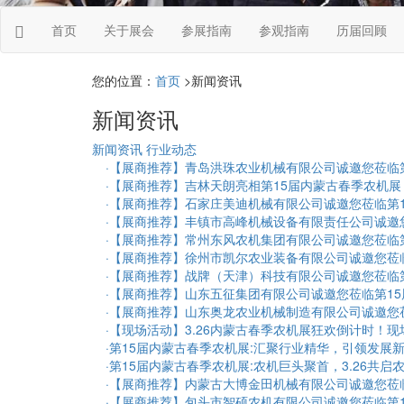
首页
关于展会
参展指南
参观指南
历届回顾
您的位置：
首页
>新闻资讯
新闻资讯
新闻资讯
行业动态
·【展商推荐】青岛洪珠农业机械有限公司诚邀您莅临第
·【展商推荐】吉林天朗亮相第15届内蒙古春季农机展！2
·【展商推荐】石家庄美迪机械有限公司诚邀您莅临第1
·【展商推荐】丰镇市高峰机械设备有限责任公司诚邀您
·【展商推荐】常州东风农机集团有限公司诚邀您莅临第
·【展商推荐】徐州市凯尔农业装备有限公司诚邀您莅临
·【展商推荐】战牌（天津）科技有限公司诚邀您莅临第
·【展商推荐】山东五征集团有限公司诚邀您莅临第15届
·【展商推荐】山东奥龙农业机械制造有限公司诚邀您莅
·【现场活动】3.26内蒙古春季农机展狂欢倒计时！现
·第15届内蒙古春季农机展:汇聚行业精华，引领发展新篇
·第15届内蒙古春季农机展:农机巨头聚首，3.26共启
·【展商推荐】内蒙古大博金田机械有限公司诚邀您莅临
·【展商推荐】包头市智硕农机有限公司诚邀您莅临第1